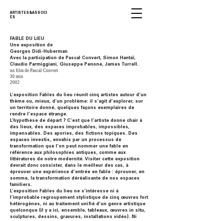
ARTISTES&ASSOCI
ÉS
FABLE DU LIEU
Une exposition de
Georges Didi-Huberman
Avec la participation de Pascal Convert, Simon Hantaï,
Claudio Parmiggiani, Giuseppe Penone, James Turrell.
un film de Pascal Convert
30 min
2002
L’exposition Fables du lieu réunit cinq artistes autour d’un
thème ou, mieux, d’un problème: il s’agit d’explorer, sur
un territoire donné, quelques façons exemplaires de
rendre l’espace étrange.
L’hypothèse de départ ? C’est que l’artiste donne chair à
des lieux, des espaces improbables, impossibles,
impensables. Des apories, des fictions topiques. Des
espaces investis, envahis par un processus de
transformation que l’on peut nommer une fable en
référence aux philosophies antiques, comme aux
littératures de notre modernité. Visiter cette exposition
devrait donc consister, dans le meilleur des cas, à
éprouver une expérience d’entrée en fable : éprouver, en
somme, la transformation déréalisante de nos espaces
familiers.
L’exposition Fables du lieu ne s’intéresse ni à
l’improbable regroupement stylistique de cinq œuvres fort
hétérogènes, ni au traitement unifié d’un genre artistique
quelconque (il y a ici, ensemble, tableaux, œuvres in situ,
sculptures, dessins, gravures, installations vidéo). Ni