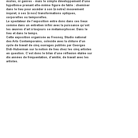
écoles, ni genres - mais le simple développement d’une
hypothèse prenant elle-même figure de fable : cheminer
dans le lieu pour accéder à son (à notre) mouvement
inquiet, à ses (à nos) transformations optiques,
corporelles ou temporelles.
Le spectateur de l’exposition entre donc dans ces lieux
comme dans un entretien infini avec la puissance qu’ont
les œuvres d’art à toujours se métamorphoser. Dans le
lieu et dans le temps.
Cette exposition organisée au Fresnoy, Studio national
des Arts Contemporains, coïncide avec la clôture d’un
cycle de travail de cinq ouvrages publiés par Georges
Didi-Huberman sur la notion de lieu chez les cinq artistes
en question. C’est donc le bilan d’une réflexion étalée sur
dix années de fréquentation, d’amitié, de travail avec les
artistes.