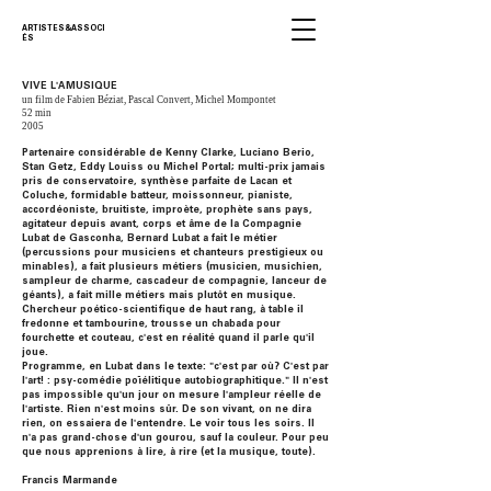
ARTISTES&ASSOCI
ÉS
VIVE L'AMUSIQUE
un film de Fabien Béziat, Pascal Convert, Michel Mompontet
52 min
2005
Partenaire considérable de Kenny Clarke, Luciano Berio,
Stan Getz, Eddy Louiss ou Michel Portal; multi-prix jamais
pris de conservatoire, synthèse parfaite de Lacan et
Coluche, formidable batteur, moissonneur, pianiste,
accordéoniste, bruitiste, improète, prophète sans pays,
agitateur depuis avant, corps et âme de la Compagnie
Lubat de Gasconha, Bernard Lubat a fait le métier
(percussions pour musiciens et chanteurs prestigieux ou
minables), a fait plusieurs métiers (musicien, musichien,
sampleur de charme, cascadeur de compagnie, lanceur de
géants), a fait mille métiers mais plutôt en musique.
Chercheur poético-scientifique de haut rang, à table il
fredonne et tambourine, trousse un chabada pour
fourchette et couteau, c'est en réalité quand il parle qu'il
joue.
Programme, en Lubat dans le texte: "c'est par où? C'est par
l'art! : psy-comédie poïélitique autobiographitique." Il n'est
pas impossible qu'un jour on mesure l'ampleur réelle de
l'artiste. Rien n'est moins sûr. De son vivant, on ne dira
rien, on essaiera de l'entendre. Le voir tous les soirs. Il
n'a pas grand-chose d'un gourou, sauf la couleur. Pour peu
que nous apprenions à lire, à rire (et la musique, toute).
Francis Marmande