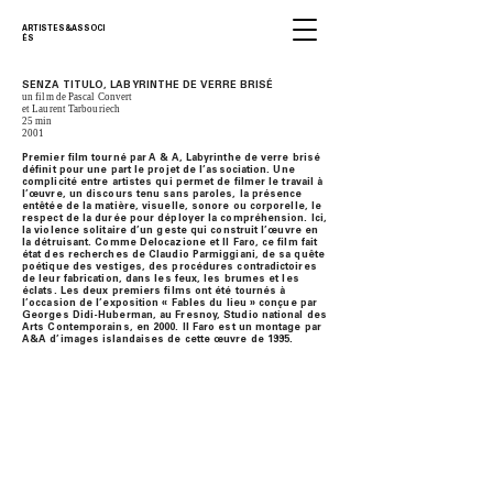
ARTISTES&ASSOCI
ÉS
SENZA TITULO, LABYRINTHE DE VERRE BRISÉ
un film de Pascal Convert
et Laurent Tarbouriech
25 min
2001
Premier film tourné par A & A, Labyrinthe de verre brisé
définit pour une part le projet de l’association. Une
complicité entre artistes qui permet de filmer le travail à
l’œuvre, un discours tenu sans paroles, la présence
entêtée de la matière, visuelle, sonore ou corporelle, le
respect de la durée pour déployer la compréhension. Ici,
la violence solitaire d’un geste qui construit l’œuvre en
la détruisant. Comme Delocazione et Il Faro, ce film fait
état des recherches de Claudio Parmiggiani, de sa quête
poétique des vestiges, des procédures contradictoires
de leur fabrication, dans les feux, les brumes et les
éclats. Les deux premiers films ont été tournés à
l’occasion de l’exposition « Fables du lieu » conçue par
Georges Didi-Huberman, au Fresnoy, Studio national des
Arts Contemporains, en 2000. Il Faro est un montage par
A&A d’images islandaises de cette œuvre de 1995.